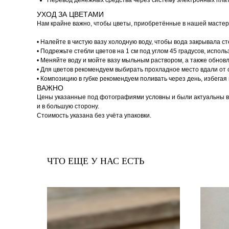
Перевод денежных средства через систему электронных пла
УХОД ЗА ЦВЕТАМИ
Нам крайне важно, чтобы цветы, приобретённые в нашей мастерс
• Налейте в чистую вазу холодную воду, чтобы вода закрывала с
• Подрежьте стебли цветов на 1 см под углом 45 градусов, исполь
• Меняйте воду и мойте вазу мыльным раствором, а также обнов
• Для цветов рекомендуем выбирать прохладное место вдали от
• Композицию в губке рекомендуем поливать через день, избегая
ВАЖНО
Цены указанные под фотографиями условны и были актуальны в м
и в большую сторону.
Стоимость указана без учёта упаковки.
ЧТО ЕЩЕ У НАС ЕСТЬ