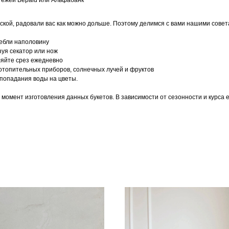
тежей Bepaid или Альфабанк
кой, радовали вас как можно дольше. Поэтому делимся с вами нашими совета
тебли наполовину
зуя секатор или нож
ляйте срез ежедневно
 отопительных приборов, солнечных лучей и фруктов
 попадания воды на цветы.
омент изготовления данных букетов. В зависимости от сезонности и курса ев