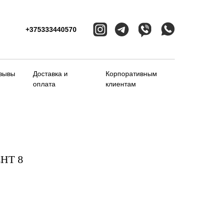
+375333440570
зывы
Доставка и
Корпоративным
оплата
клиентам
НТ 8