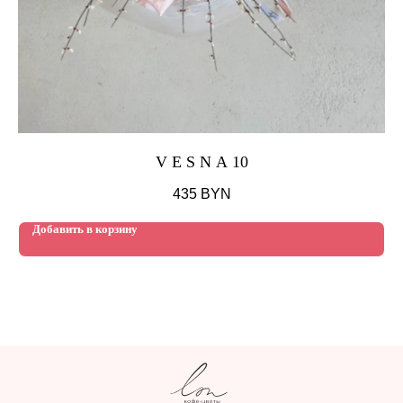
V E S N A 10
435
BYN
Добавить в корзину