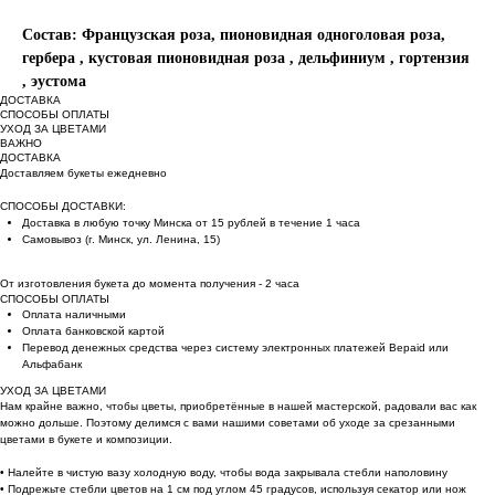
Состав: Французская роза, пионовидная одноголовая роза,
гербера , кустовая пионовидная роза , дельфиниум , гортензия
, эустома
ДОСТАВКА
СПОСОБЫ ОПЛАТЫ
УХОД ЗА ЦВЕТАМИ
ВАЖНО
ДОСТАВКА
Доставляем букеты ежедневно
СПОСОБЫ ДОСТАВКИ:
Доставка в любую точку Минска от 15 рублей в течение 1 часа
Самовывоз (г. Минск, ул. Ленина, 15)
От изготовления букета до момента получения - 2 часа
СПОСОБЫ ОПЛАТЫ
Оплата наличными
Оплата банковской картой
Перевод денежных средства через систему электронных платежей Bepaid или
Альфабанк
УХОД ЗА ЦВЕТАМИ
Нам крайне важно, чтобы цветы, приобретённые в нашей мастерской, радовали вас как
можно дольше. Поэтому делимся с вами нашими советами об уходе за срезанными
цветами в букете и композиции.
• Налейте в чистую вазу холодную воду, чтобы вода закрывала стебли наполовину
• Подрежьте стебли цветов на 1 см под углом 45 градусов, используя секатор или нож