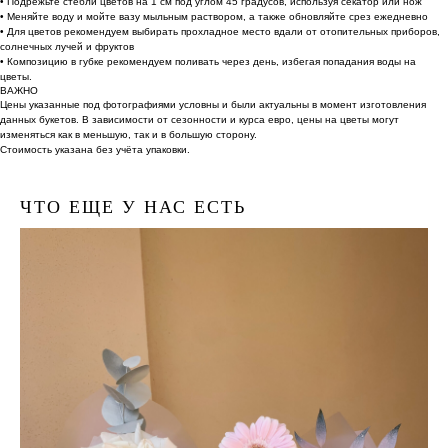
• Подрежьте стебли цветов на 1 см под углом 45 градусов, используя секатор или нож
• Меняйте воду и мойте вазу мыльным раствором, а также обновляйте срез ежедневно
• Для цветов рекомендуем выбирать прохладное место вдали от отопительных приборов,
солнечных лучей и фруктов
• Композицию в губке рекомендуем поливать через день, избегая попадания воды на
цветы.
ВАЖНО
Цены указанные под фотографиями условны и были актуальны в момент изготовления
данных букетов. В зависимости от сезонности и курса евро, цены на цветы могут
изменяться как в меньшую, так и в большую сторону.
Стоимость указана без учёта упаковки.
ЧТО ЕЩЕ У НАС ЕСТЬ