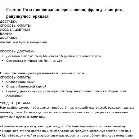
Состав: Роза пионовидная одноголовая, французская роза,
ранункулюс, орхидея
ДОСТАВКА
СПОСОБЫ ОПЛАТЫ
УХОД ЗА ЦВЕТАМИ
ВАЖНО
ДОСТАВКА
Доставляем букеты ежедневно
СПОСОБЫ ДОСТАВКИ:
Доставка в любую точку Минска от 15 рублей в течение 1 часа
Самовывоз (г. Минск, ул. Ленина, 15)
От изготовления букета до момента получения - 2 часа
СПОСОБЫ ОПЛАТЫ
Оплата наличными
Оплата банковской картой
Перевод денежных средства через систему электронных платежей Bepaid или
Альфабанк
УХОД ЗА ЦВЕТАМИ
Нам крайне важно, чтобы цветы, приобретённые в нашей мастерской, радовали вас как
можно дольше. Поэтому делимся с вами нашими советами об уходе за срезанными
цветами в букете и композиции.
• Налейте в чистую вазу холодную воду, чтобы вода закрывала стебли наполовину
• Подрежьте стебли цветов на 1 см под углом 45 градусов, используя секатор или нож
• Меняйте воду и мойте вазу мыльным раствором, а также обновляйте срез ежедневно